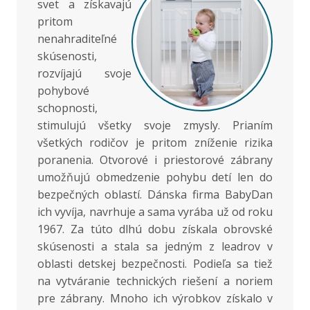
svet a získavajú
pritom
nenahraditeľné
skúsenosti,
rozvíjajú svoje
pohybové
schopnosti,
stimulujú všetky svoje zmysly. Prianím
všetkých rodičov je pritom zníženie rizika
poranenia. Otvorové i priestorové zábrany
umožňujú obmedzenie pohybu detí len do
bezpečných oblastí. Dánska firma BabyDan
ich vyvíja, navrhuje a sama vyrába už od roku
1967. Za túto dlhú dobu získala obrovské
skúsenosti a stala sa jedným z leadrov v
oblasti detskej bezpečnosti. Podieľa sa tiež
na vytváranie technických riešení a noriem
pre zábrany. Mnoho ich výrobkov získalo v