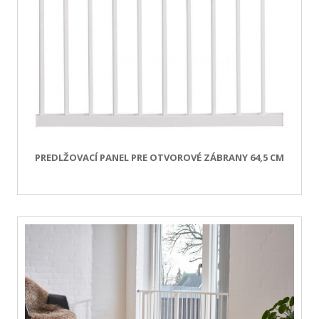
PREDLŽOVACÍ PANEL PRE OTVOROVÉ ZÁBRANY 64,5 CM