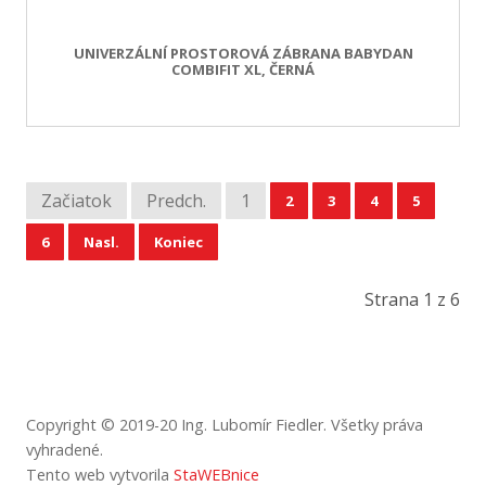
UNIVERZÁLNÍ PROSTOROVÁ ZÁBRANA BABYDAN
COMBIFIT XL, ČERNÁ
Začiatok
Predch.
1
2
3
4
5
6
Nasl.
Koniec
Strana 1 z 6
Copyright © 2019-20 Ing. Lubomír Fiedler.
Všetky
práva
vyhradené
.
Tento web vytvorila
StaWEBnice