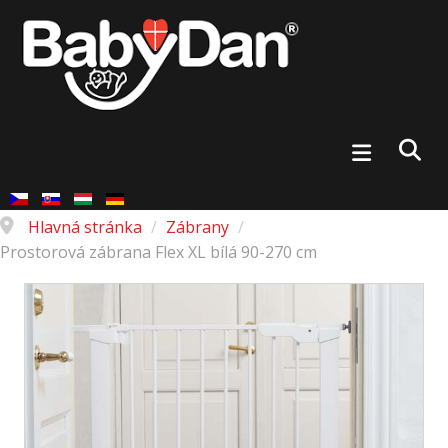
Hlavná stránka
/
Zábrany
/
Prostorová zábrana Flex XL bílá 90-270 cm