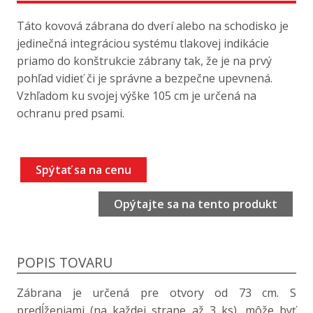
Táto kovová zábrana do dverí alebo na schodisko je
jedinečná integráciou systému tlakovej indikácie
priamo do konštrukcie zábrany tak, že je na prvý
pohľad vidieť či je správne a bezpečne upevnená.
Vzhľadom ku svojej výške 105 cm je určená na
ochranu pred psami.
Spýtať sa na cenu
Opýtajte sa na tento produkt
POPIS TOVARU
Zábrana je určená pre otvory od 73 cm. S
predĺženiami (na každej strane až 3 ks), môže byť