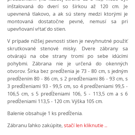
inštalovaná do dverí so šírkou až 120 cm. Je
upevnená tlakovo, a ak sú steny medzi ktorými je
montovaná dostatočne pevné, nemusí sa pri
upevňovaní vŕtať do stien.
V prípade nižšej pevnosti stien je nevyhnutné použiť
skrutkované stenové misky. Dvere zábrany sa
otvárajú na obe strany tromi po sebe idúcími
pohybmi. Zábrana nie je určená do okenných
otvorov. Šírka bez predĺženia je 73 - 80 cm, s jedným
predĺžením 80 - 86 cm, s 2 predĺženiami 86 - 93 cm, s
3 predĺženiami 93 - 99,5 cm, so 4 predĺženiami 99,5 -
106,5 cm, s 5 predĺženiami 106, 5 - 113,5 cm a s 6
predĺženiami 113,5 - 120 cm. Výška 105 cm.
Balenie obsahuje 1 ks predĺženia.
Zábranu ľahko zakúpite,
stačí len kliknutie ...