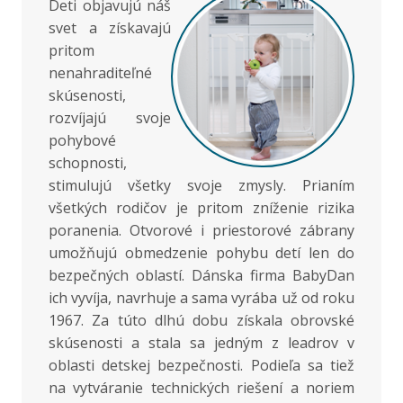
Deti objavujú náš
svet a získavajú
pritom
nenahraditeľné
skúsenosti,
rozvíjajú svoje
pohybové
schopnosti,
stimulujú všetky svoje zmysly. Prianím
všetkých rodičov je pritom zníženie rizika
poranenia. Otvorové i priestorové zábrany
umožňujú obmedzenie pohybu detí len do
bezpečných oblastí. Dánska firma BabyDan
ich vyvíja, navrhuje a sama vyrába už od roku
1967. Za túto dlhú dobu získala obrovské
skúsenosti a stala sa jedným z leadrov v
oblasti detskej bezpečnosti. Podieľa sa tiež
na vytváranie technických riešení a noriem