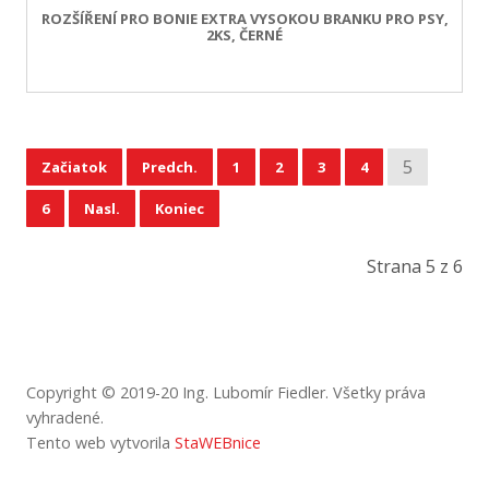
ROZŠÍŘENÍ PRO BONIE EXTRA VYSOKOU BRANKU PRO PSY,
2KS, ČERNÉ
5
Začiatok
Predch.
1
2
3
4
6
Nasl.
Koniec
Strana 5 z 6
Copyright © 2019-20 Ing. Lubomír Fiedler.
Všetky
práva
vyhradené
.
Tento web vytvorila
StaWEBnice