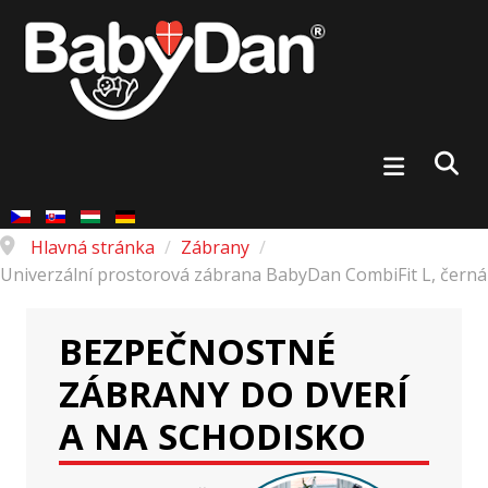
Hlavná stránka
/
Zábrany
/
Univerzální prostorová zábrana BabyDan CombiFit L, černá
BEZPEČNOSTNÉ
ZÁBRANY DO DVERÍ
A NA SCHODISKO