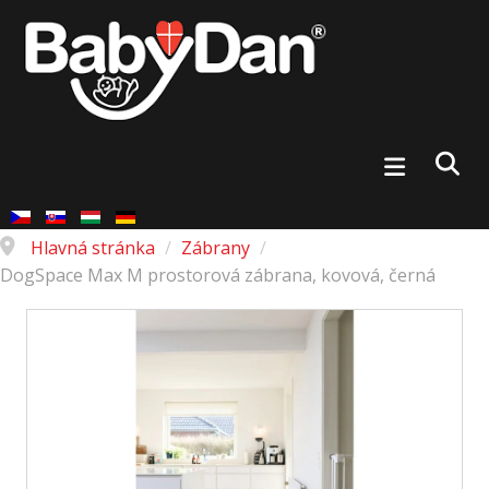
Hlavná stránka
/
Zábrany
/
DogSpace Max M prostorová zábrana, kovová, černá