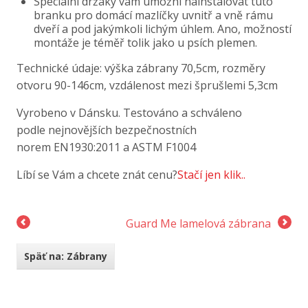
Speciální držáky vám umožní nainstalovat tuto
branku pro domácí mazlíčky uvnitř a vně rámu
dveří a pod jakýmkoli lichým úhlem. Ano, možností
montáže je téměř tolik jako u psích plemen.
Technické údaje: výška zábrany 70,5cm, rozměry
otvoru 90-146cm, vzdálenost mezi šprušlemi 5,3cm
Vyrobeno v Dánsku. Testováno a schváleno
podle nejnovějších bezpečnostních
norem EN1930:2011 a ASTM F1004
Líbí se Vám a chcete znát cenu?
Stačí jen klik..
Guard Me lamelová zábrana
Späť na: Zábrany