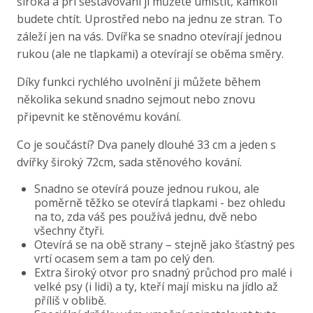
široká a při sestavování ji můžete umístit, kamkoli
budete chtít. Uprostřed nebo na jednu ze stran. To
záleží jen na vás. Dvířka se snadno otevírají jednou
rukou (ale ne tlapkami) a otevírají se oběma směry.
Díky funkci rychlého uvolnění ji můžete během
několika sekund snadno sejmout nebo znovu
připevnit ke stěnovému kování.
Co je součástí? Dva panely dlouhé 33 cm a jeden s
dvířky široký 72cm, sada stěnového kování.
Snadno se otevírá pouze jednou rukou, ale
poměrně těžko se otevírá tlapkami - bez ohledu
na to, zda váš pes používá jednu, dvě nebo
všechny čtyři.
Otevírá se na obě strany – stejně jako šťastný pes
vrtí ocasem sem a tam po celý den.
Extra široký otvor pro snadný průchod pro malé i
velké psy (i lidi) a ty, kteří mají misku na jídlo až
příliš v oblibě.