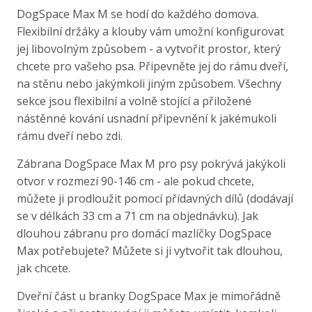
DogSpace Max M se hodí do každého domova.
Flexibilní držáky a klouby vám umožní konfigurovat
jej libovolným způsobem - a vytvořit prostor, který
chcete pro vašeho psa. Připevněte jej do rámu dveří,
na stěnu nebo jakýmkoli jiným způsobem. Všechny
sekce jsou flexibilní a volně stojící a přiložené
nástěnné kování usnadní připevnění k jakémukoli
rámu dveří nebo zdi.
Zábrana DogSpace Max M pro psy pokrývá jakýkoli
otvor v rozmezí 90-146 cm - ale pokud chcete,
můžete ji prodloužit pomocí přídavných dílů (dodávají
se v délkách 33 cm a 71 cm na objednávku). Jak
dlouhou zábranu pro domácí mazlíčky DogSpace
Max potřebujete? Můžete si ji vytvořit tak dlouhou,
jak chcete.
Dveřní část u branky DogSpace Max je mimořádně