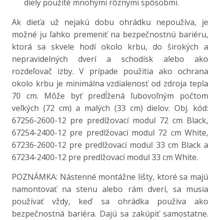
diely použité mnohými rôznymi spôsobmi.
Ak dieťa už nejakú dobu ohrádku nepoužíva, je
možné ju ľahko premeniť na bezpečnostnú bariéru,
ktorá sa skvele hodí okolo krbu, do širokých a
nepravidelných dverí a schodísk alebo ako
rozdeľovač izby. V prípade použitia ako ochrana
okolo krbu je minimálna vzdialenosť od zdroja tepla
70 cm. Môže byť predĺžená ľubovoľným počtom
veľkých (72 cm) a malých (33 cm) dielov. Obj. kód:
67256-2600-12 pre predlžovací modul 72 cm Black,
67254-2400-12 pre predlžovací modul 72 cm White,
67236-2600-12 pre predlžovací modul 33 cm Black a
67234-2400-12 pre predlžovací modul 33 cm White.
POZNÁMKA: Nástenné montážne lišty, ktoré sa majú
namontovať na stenu alebo rám dverí, sa musia
používať vždy, keď sa ohrádka používa ako
bezpečnostná bariéra. Dajú sa zakúpiť samostatne.