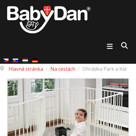
Hlavná stránka
/
Na cestách
/
Ohrádka Park a Kid