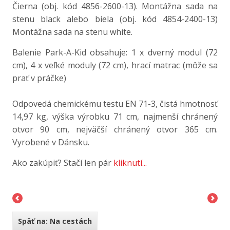
Čierna (obj. kód 4856-2600-13). Montážna sada na
stenu black alebo biela (obj. kód 4854-2400-13)
Montážna sada na stenu white.
Balenie Park-A-Kid obsahuje: 1 x dverný modul (72
cm), 4 x veľké moduly (72 cm), hrací matrac (môže sa
prať v práčke)
Odpovedá chemickému testu EN 71-3, čistá hmotnosť
14,97 kg, výška výrobku 71 cm, najmenší chránený
otvor 90 cm, nejväčší chránený otvor 365 cm.
Vyrobené v Dánsku.
Ako zakúpiť? Stačí len pár
kliknutí...
Späť na: Na cestách