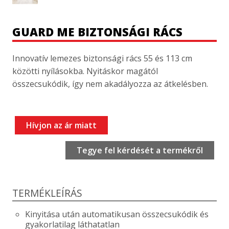
GUARD ME BIZTONSÁGI RÁCS
Innovatív lemezes biztonsági rács 55 és 113 cm
közötti nyílásokba. Nyitáskor magától
összecsukódik, így nem akadályozza az átkelésben.
Hívjon az ár miatt
Tegye fel kérdését a termékről
TERMÉKLEÍRÁS
Kinyitása után automatikusan összecsukódik és
gyakorlatilag láthatatlan