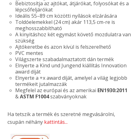
Bebiztosítja az ajtókat, átjárókat, folyosókat és a
lépcsőfeljárókat
Ideális 55–89 cm közötti nyílások elzárására
Toldóelemekkel (24 cm) akár 113,5 cm-re is
meghosszabbítható
A kinyitáshoz két egymást követő mozdulatra van
szükség
Ajtókeretbe és azon kívül is felszerelhető
PVC mentes
Világszerte szabadalmaztatott dán termék
Elnyerte a Kind und Jungend kiállítás Innovation
award díját
Elnyerte a +x award díját, amelyel a világ legjobb
termékeit jutalmazzák
Megfelel az európai és az amerikai
EN1930:2011
&
ASTM F1004
szabványoknak
Ha tetszik a termék és szeretné megvásárolni,
csupán néhány
kattintás...