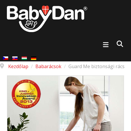
Kezdőlap
/
Babarácsok
/
Guard Me biztonsági rács