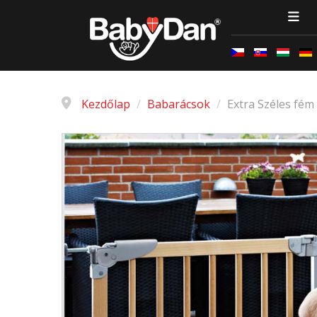
Kezdőlap
/
Babarácsok
/
Extra Széles fém