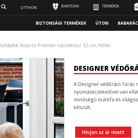
BABYDAN
TERMÉKEK
OTTHON
BIZTONSÁGI TERMÉKEK
ÚTON
BABARÁC
 toldalék Asta és Premier rácsokhoz 32 cm, fehér
DESIGNER VÉDŐR
A Designer védőrács fúrás n
nyomásérzékelővel van ellá
minőségű bükkfa és világo
készült.
Hívjon az ár miatt