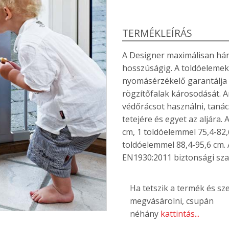
TERMÉKLEÍRÁS
A Designer maximálisan há
hosszúságig. A toldóelemek 
nyomásérzékelő garantálja 
rögzítőfalak károsodását. 
védőrácsot használni, tanác
tetejére és egyet az aljára.
cm, 1 toldóelemmel 75,4-82,
toldóelemmel 88,4-95,6 cm. 
EN1930:2011 biztonsági sz
Ha tetszik a termék és sz
megvásárolni, csupán
néhány
kattintás...