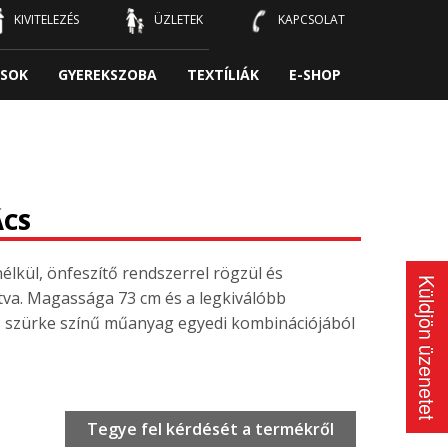
KIVITELEZÉS
ÜZLETEK
KAPCSOLAT
SOK
GYEREKSZOBA
TEXTÍLIÁK
E-SHOP
ÁCS
élkül, önfeszítő rendszerrel rögzül és
Küldjön üzenetet
tva. Magassága 73 cm és a legkiválóbb
s szürke színű műanyag egyedi kombinációjából
Tegye fel kérdését a termékről