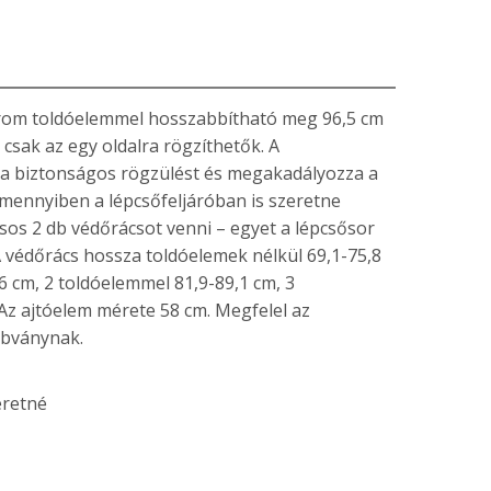
rom toldóelemmel hosszabbítható meg 96,5 cm
csak az egy oldalra rögzíthetők. A
a biztonságos rögzülést és megakadályozza a
Amennyiben a lépcsőfeljáróban is szeretne
sos 2 db védőrácsot venni – egyet a lépcsősor
 A védőrács hossza toldóelemek nélkül 69,1-75,8
6 cm, 2 toldóelemmel 81,9-89,1 cm, 3
Az ajtóelem mérete 58 cm. Megfelel az
abványnak.
eretné