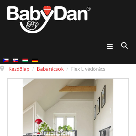
Kezdőlap
/
Babarácsok
/
Flex L védőrács