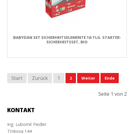
BABYDAN SET SICHERHEITSELEMENTE 16-TLG. STARTER-
SICHERHEITSSET, BIO
Start
Zurück
1
2
Weiter
Ende
Seite 1 von 2
KONTAKT
Ing. Lubomír Fiedler
Trnkova 144