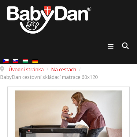
Úvodní stránka
/
Na cestách
/
BabyDan cestovní skládací matrace 60x120