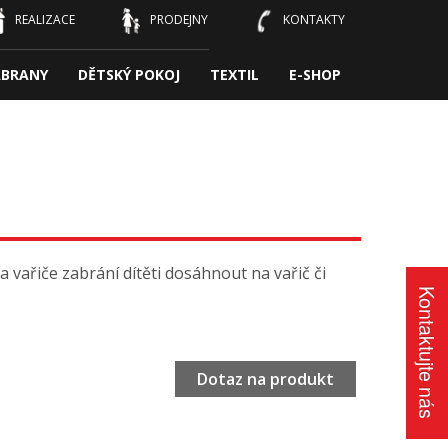
REALIZACE
PRODEJNY
KONTAKTY
ÁBRANY
DĚTSKÝ POKOJ
TEXTIL
E-SHOP
 vařiče zabrání dítěti dosáhnout na vařič či
Kontaktujte nás
Dotaz na produkt