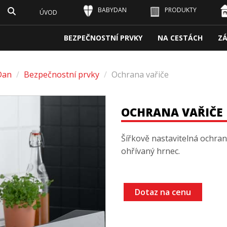
BABYDAN
PRODUKTY
ÚVOD
BEZPEČNOSTNÍ PRVKY
NA CESTÁCH
Z
Dan
/
Bezpečnostní prvky
/
Ochrana vařiče
OCHRANA VAŘIČE
Šířkově nastavitelná ochrana
ohřívaný hrnec.
Dotaz na cenu