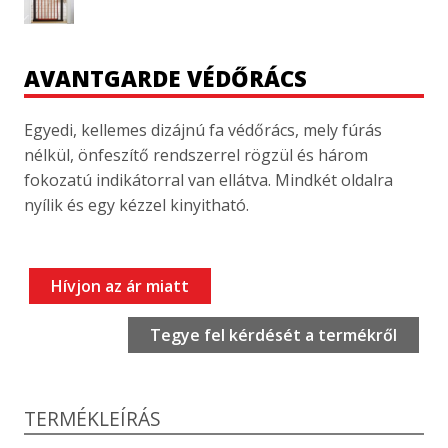
AVANTGARDE VÉDŐRÁCS
Egyedi, kellemes dizájnú fa védőrács, mely fúrás
nélkül, önfeszítő rendszerrel rögzül és három
fokozatú indikátorral van ellátva. Mindkét oldalra
nyílik és egy kézzel kinyitható.
Hívjon az ár miatt
Tegye fel kérdését a termékről
TERMÉKLEÍRÁS