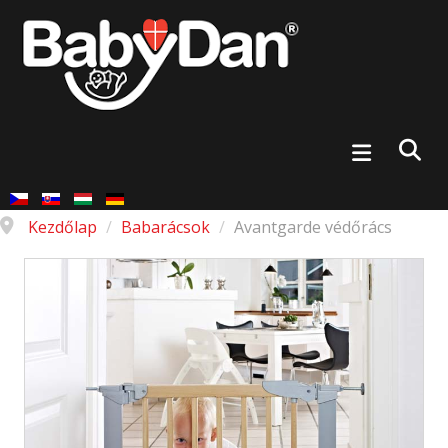
Kezdőlap
/
Babarácsok
/
Avantgarde védőrács